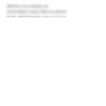
Blanche à la rhubarbe de
fermentation haute. Bière au parfum
fruité, rafraichissante avec sa saveur
légèrement acidulé apporté par la
rhubarbe et sa petillance fine. 5,6%
Alc
Wednesday from 5:30 p.m. to 7:00 p.m.
Friday from 4:00 p.m. to 7:00 p.m.
Saturday from 10:00 a.m. to 12:00 p.m.
LES BRASSAGES DU MEIX
11 rue en Val Fontaine - 21490 SAINT JULIEN
meix.mairet@gmail.com
©2021 by LE MEIX MAIRET