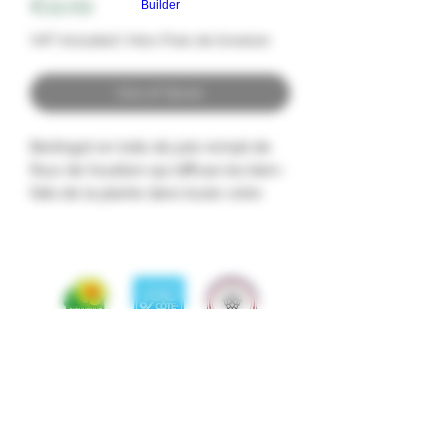
Price
€12.00
Builder
VAT Included
|
Hors Frais de livraison
Out of Stock
Berlingot en toile de jute rempli de
fleur de houblon qui diffuse les bien-
faits de la plante dans toute votre
pièce.
Usage unique, fait main.
Selon une vieille coutume du Nord
de la France, on intégrait des fleurs
de houblon dans les oreillers pour
pouvoir s'endormir plus facilement et
pour atténuer l'anxiété, la nervosité
et le stress.
Wednesday from 5:30 p.m. to 7:00 p.m.
Friday from 4:00 p.m. to 7:00 p.m.
Saturday from 10:00 a.m. to 12:00 p.m.