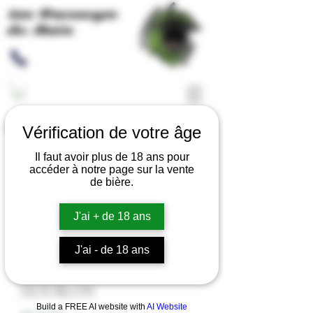
Les Brassages
du Meix
Return to the boutique
Vérification de votre âge
Il faut avoir plus de 18 ans pour
accéder à notre page sur la vente
de bière.
J'ai + de 18 ans
J'ai - de 18 ans
BERLINGOT DÉCORATIF
HOUBLON
Build a FREE AI website with
AI Website