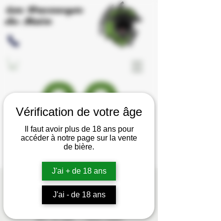
Les Brassages
du Meix
Vérification de votre âge
Il faut avoir plus de 18 ans pour
accéder à notre page sur la vente
de bière.
J'ai + de 18 ans
22/09 - Portes Ouvertes
J'ai - de 18 ans
Ferme Brassicole
dim. 22 sept.
  |  
Saint-Julien