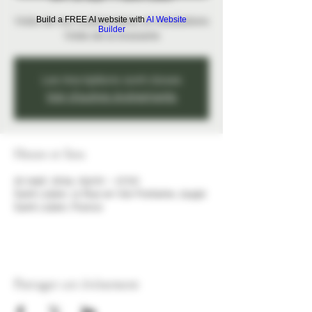
Build a FREE AI website with
AI Website
Visite de nos houblonnières et installations
Builder
Visite de la brasserie
Les inscriptions sont closes
Voir d'autres événements
Heure et lieu
22 sept. 2024, 09:00 – 17:00
Saint-Julien, 11 Rue en Val-Fontaine, 21490
Saint-Julien, France
Partager cet événement