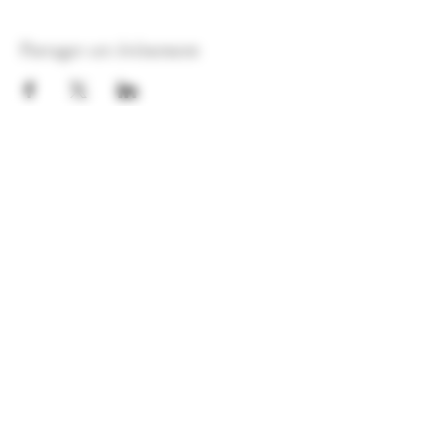
Partager cet événement
Mercredi de 16h00 à 19h00
Jeudi de 14h00 à 18h00
Vendredi de 11h00 à 20h00
Samedi de 10h00 à 12h00
LES BRASSAGES DU MEIX
11 rue en Val Fontaine - 21490 SAINT JULIEN