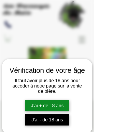
Les Brassages
du Meix
Vérification de votre âge
Il faut avoir plus de 18 ans pour
accéder à notre page sur la vente
de bière.
J'ai + de 18 ans
Patrick Fête le Printan
ven. 21 mars
  |  
Saint-Julien
J'ai - de 18 ans
N’hésitez pas à réserver votre place pour