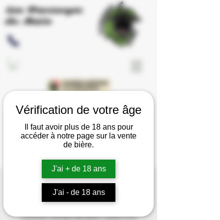
Les Brassages
du Meix
Vérification de votre âge
Il faut avoir plus de 18 ans pour
accéder à notre page sur la vente
de bière.
J'ai + de 18 ans
Soirée Huitres
J'ai - de 18 ans
ven. 12 déc.
  |  
Saint-Julien
Comme l'année dernière, venez à la