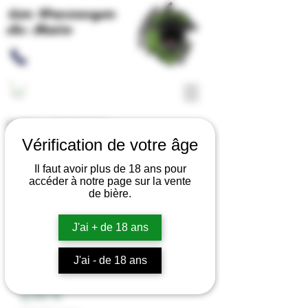
Les Brassages
du Meix
Retour a la boutique
Vérification de votre âge
Il faut avoir plus de 18 ans pour
accéder à notre page sur la vente
de bière.
J'ai + de 18 ans
J'ai - de 18 ans
SAFRAN PISTIL 0,2g
Prix
5,00 €