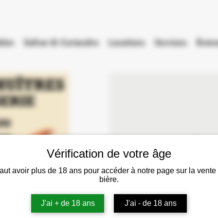
lon
Safran & Coriandre
Locations
Services
Évén
Fr., 19
Vérification de votre âge
Soir
 faut avoir plus de 18 ans pour accéder à notre page sur la vente
bière.
Comme l'année dernière
J'ai + de 18 ans
J'ai - de 18 ans
soirée huitres, 