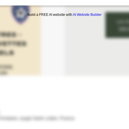
Build a FREE AI website with
AI Website Builder
Les i
Voir
-Fontaine, 21490 Saint-Julien, France