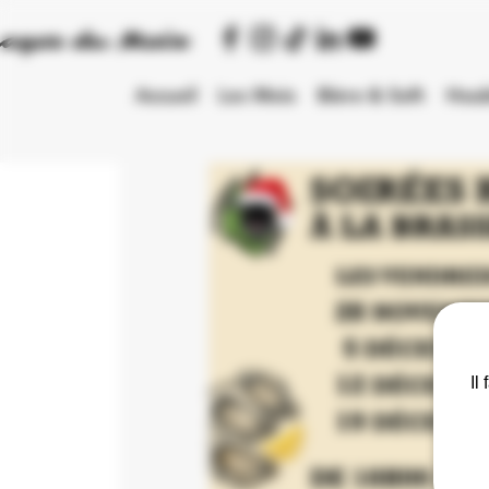
sages du Meix
Accueil
Les Meix
Bière & Soft
Houb
Il